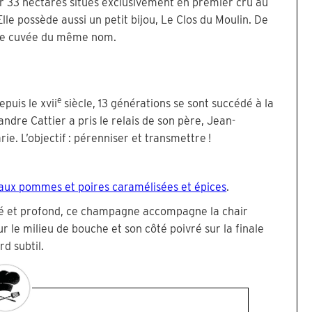
ur 33 hectares situés exclusivement en premier cru au
le possède aussi un petit bijou, Le Clos du Moulin. De
 une cuvée du même nom.
e
puis le xvii
siècle, 13 générations se sont succédé à la
ndre Cattier a pris le relais de son père, Jean-
ie. L’objectif : pérenniser et transmettre !
aux pommes et poires caramélisées et épices
.
mé et profond, ce champagne accompagne la chair
r le milieu de bouche et son côté poivré sur la finale
d subtil.