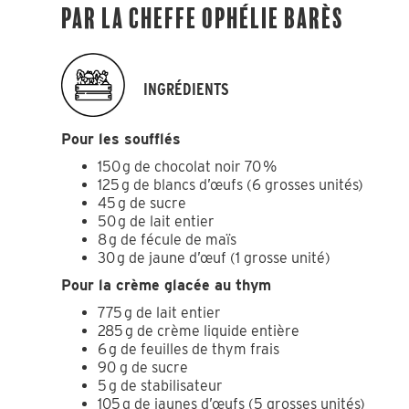
Par la cheffe Ophélie Barès
INGRÉDIENTS
Pour les soufflés
150 g de chocolat noir 70 %
125 g de blancs d’œufs (6 grosses unités)
45 g de sucre
50 g de lait entier
8 g de fécule de maïs
30 g de jaune d’œuf (1 grosse unité)
Pour la crème glacée au thym
775 g de lait entier
285 g de crème liquide entière
6 g de feuilles de thym frais
90 g de sucre
5 g de stabilisateur
105 g de jaunes d’œufs (5 grosses unités)