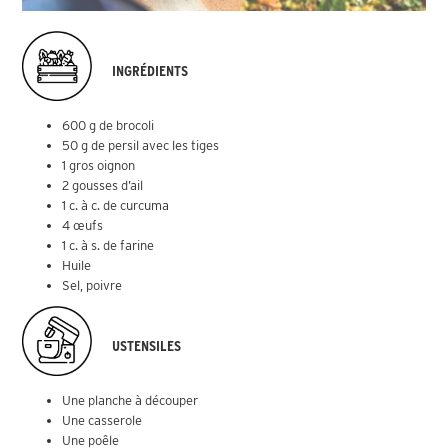
INGRÉDIENTS
600 g de brocoli
50 g de persil avec les tiges
1 gros oignon
2 gousses d’ail
1 c. à c. de curcuma
4 œufs
1 c. à s. de farine
Huile
Sel, poivre
USTENSILES
Une planche à découper
Une casserole
Une poêle