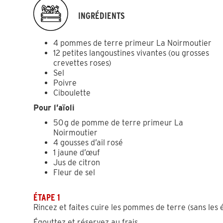
INGRÉDIENTS
4 pommes de terre primeur La Noirmoutier
12 petites langoustines vivantes (ou grosses
crevettes roses)
Sel
Poivre
Ciboulette
Pour l’aïoli
50 g de pomme de terre primeur La
Noirmoutier
4 gousses d’ail rosé
1 jaune d’œuf
Jus de citron
Fleur de sel
ÉTAPE 1
Rincez et faites cuire les pommes de terre (sans les ép
Égouttez et réservez au frais.