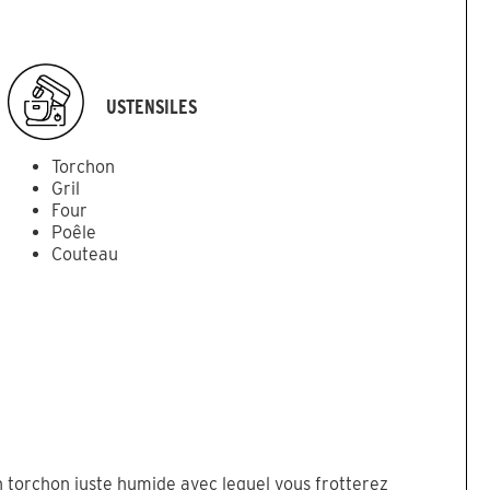
USTENSILES
Torchon
Gril
Four
Poêle
Couteau
n torchon juste humide avec lequel vous frotterez