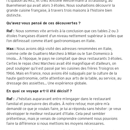
l’Espadon au Ritz, et chez Antoine Westermann à Strasbourg, au
Buerehiesel qui avait alors 3 étoiles. Nous souhaitions découvrir la
grande cuisine française, à travers trois maisons à l’histoire bien
distincte.
Qu’avez-vous pensé de ces découvertes ?
Raf :
Nous sommes vite arrivés à la conclusion que ces tables 2 ou 3
étoiles françaises étaient d’un niveau nettement supérieur à celles que
l’on définissait comme étant gastronomiques en Italie.
Max :
Nous avions déjà visité des adresses renommées en Italie,
comme celle de Gualtiero Marchesi à Milan ou le San Domenico à
Imola… À l’époque, le pays ne comptait que deux restaurants 3 étoiles.
Certes le repas chez Marchesi avait été magnifique et d’ailleurs, on
peut souligner qu’il est passé par les cuisines des frères Troisgros en
1966. Mais en France, nous avions été subjugués par la culture de la
haute gastronomie, cette attention aux arts de la table, au service, au
dressage des assiettes… Une expérience globale.
En quoi ce voyage a-t-il été décisif ?
Raf :
J’hésitais auparavant entre m’engager dans le restaurant
familial et poursuivre des études. À notre retour, mon père m’a
demandé ce que je voulais faire, je lui ai répondu sans hésiter : je veux
développer le meilleur restaurant d’Italie. Cela peut sembler
prétentieux, mais je venais de comprendre comment nous pouvions
faire la différence si nous mettions les moyens nécessaires.