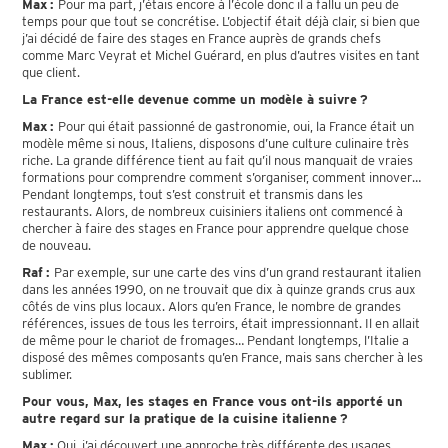
Max :
Pour ma part, j’étais encore à l’école donc il a fallu un peu de
temps pour que tout se concrétise. L’objectif était déjà clair, si bien que
j’ai décidé de faire des stages en France auprès de grands chefs
comme Marc Veyrat et Michel Guérard, en plus d’autres visites en tant
que client.
La France est-elle devenue comme un modèle à suivre ?
Max :
Pour qui était passionné de gastronomie, oui, la France était un
modèle même si nous, Italiens, disposons d’une culture culinaire très
riche. La grande différence tient au fait qu’il nous manquait de vraies
formations pour comprendre comment s’organiser, comment innover…
Pendant longtemps, tout s’est construit et transmis dans les
restaurants. Alors, de nombreux cuisiniers italiens ont commencé à
chercher à faire des stages en France pour apprendre quelque chose
de nouveau.
Raf :
Par exemple, sur une carte des vins d’un grand restaurant italien
dans les années 1990, on ne trouvait que dix à quinze grands crus aux
côtés de vins plus locaux. Alors qu’en France, le nombre de grandes
références, issues de tous les terroirs, était impressionnant. Il en allait
de même pour le chariot de fromages… Pendant longtemps, l’Italie a
disposé des mêmes composants qu’en France, mais sans chercher à les
sublimer.
Pour vous, Max, les stages en France vous ont-ils apporté un
autre regard sur la pratique de la cuisine italienne ?
Max :
Oui, j’ai découvert une approche très différente des usages