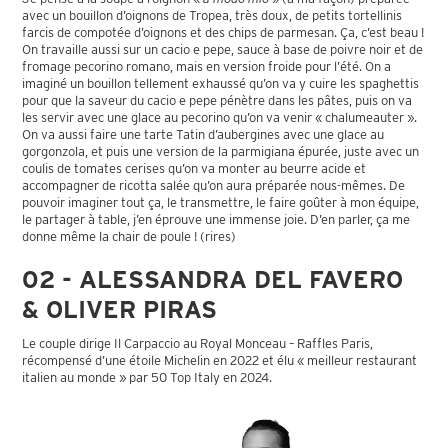
avec un bouillon d’oignons de Tropea, très doux, de petits tortellinis
farcis de compotée d’oignons et des chips de parmesan. Ça, c’est beau !
On travaille aussi sur un cacio e pepe, sauce à base de poivre noir et de
fromage pecorino romano, mais en version froide pour l’été. On a
imaginé un bouillon tellement exhaussé qu’on va y cuire les spaghettis
pour que la saveur du cacio e pepe pénètre dans les pâtes, puis on va
les servir avec une glace au pecorino qu’on va venir « chalumeauter ».
On va aussi faire une tarte Tatin d’aubergines avec une glace au
gorgonzola, et puis une version de la parmigiana épurée, juste avec un
coulis de tomates cerises qu’on va monter au beurre acide et
accompagner de ricotta salée qu’on aura préparée nous-mêmes. De
pouvoir imaginer tout ça, le transmettre, le faire goûter à mon équipe,
le partager à table, j’en éprouve une immense joie. D’en parler, ça me
donne même la chair de poule ! (rires)
02 - ALESSANDRA DEL FAVERO
& OLIVER PIRAS
Le couple dirige Il Carpaccio au Royal Monceau – Raffles Paris,
récompensé d’une étoile Michelin en 2022 et élu « meilleur restaurant
italien au monde » par 50 Top Italy en 2024.