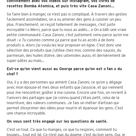
confinement avec vos vidéos sur Instagram, vos livres de
recettes Bomba Atomica, et puis très vite Casa Zanoni…
Se faire bien à manger, ce n’est pas si compliqué. À travers des gestes
facilement assimilables, on a su amener des gens à cuisiner un peu
plus. Franchement, on reçoit tellement de messages, c’est juste
incroyable !
« Merci, parce que tu nous as aidés… »
On a bâti une vraie
petite communauté. Casa Zanoni, c’est justement venu parce qu’on me
disait :
« Tu cuisines comme ça parce que tu as accès à de bons
produits »
. Alors j’ai voulu les leur proposer en ligne. C’est donc une
sélection des produits que j’utilise chez moi, comme des sauces, du
parmesan, des huiles d’olive, des ustensiles aussi, et dernièrement de
super-pâtes au maïs…
Est-ce qu’on vient aussi au George parce qu’on est « fan » du
chef ?
Oui, il y a des personnes qui aiment Casa Zanoni, ce qu’on y dégage
avec mon épouse et mes deux enfants que j’associe, et qui viennent
pour me rencontrer, goûter à ma cuisine. Encore une fois, on revient à
l’univers des partages que j’ai connu quand j’étais petit, celui de la
nourriture, des valeurs communes. Je fais un métier d’artisan qui
permet d’exprimer des idées pour nourrir et épanouir les gens. C’est
une chance incroyable.
On vous sent très engagé sur les questions de santé.
C’est un tout. Ce que tu manges, ce que tu respires, comment tu
bouges… tout est lié. Ce n’est pas du dogme, c’est du bon sens. Oui, je