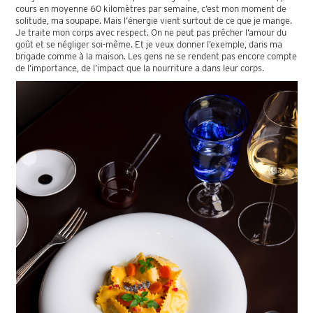
cours en moyenne 60 kilomètres par semaine, c’est mon moment de
solitude, ma soupape. Mais l’énergie vient surtout de ce que je mange.
Je traite mon corps avec respect. On ne peut pas prêcher l’amour du
goût et se négliger soi-même. Et je veux donner l’exemple, dans ma
brigade comme à la maison. Les gens ne se rendent pas encore compte
de l’importance, de l’impact que la nourriture a dans leur corps.