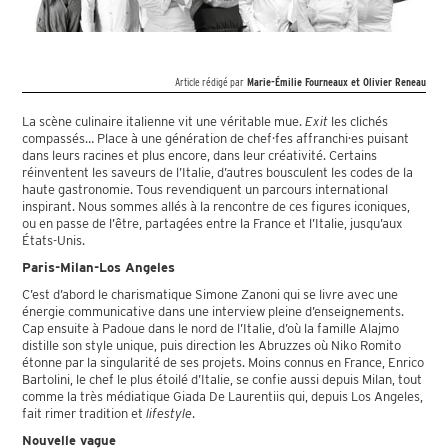
Article rédigé par
Marie-Émilie Fourneaux et Olivier Reneau
La scène culinaire italienne vit une véritable mue.
Exit
les clichés
compassés… Place à une génération de chef·fes affranchi·es puisant
dans leurs racines et plus encore, dans leur créativité. Certains
réinventent les saveurs de l’Italie, d’autres bousculent les codes de la
haute gastronomie. Tous revendiquent un parcours international
inspirant. Nous sommes allés à la rencontre de ces figures iconiques,
ou en passe de l’être, partagées entre la France et l’Italie, jusqu’aux
États-Unis.
Paris-Milan-Los Angeles
C’est d’abord le charismatique Simone Zanoni qui se livre avec une
énergie communicative dans une interview pleine d’enseignements.
Cap ensuite à Padoue dans le nord de l’Italie, d’où la famille Alajmo
distille son style unique, puis direction les Abruzzes où Niko Romito
étonne par la singularité de ses projets. Moins connus en France, Enrico
Bartolini, le chef le plus étoilé d’Italie, se confie aussi depuis Milan, tout
comme la très médiatique Giada De Laurentiis qui, depuis Los Angeles,
fait rimer tradition et
lifestyle
.
Nouvelle vague