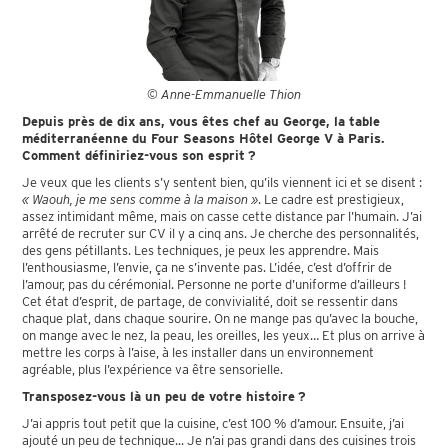
© Anne-Emmanuelle Thion
Depuis près de dix ans, vous êtes chef au George, la table
méditerranéenne du Four Seasons Hôtel George V à Paris.
Comment définiriez-vous son esprit ?
Je veux que les clients s’y sentent bien, qu’ils viennent ici et se disent :
« Waouh, je me sens comme à la maison »
. Le cadre est prestigieux,
assez intimidant même, mais on casse cette distance par l’humain. J’ai
arrêté de recruter sur CV il y a cinq ans. Je cherche des personnalités,
des gens pétillants. Les techniques, je peux les apprendre. Mais
l’enthousiasme, l’envie, ça ne s’invente pas. L’idée, c’est d’offrir de
l’amour, pas du cérémonial. Personne ne porte d’uniforme d’ailleurs !
Cet état d’esprit, de partage, de convivialité, doit se ressentir dans
chaque plat, dans chaque sourire. On ne mange pas qu’avec la bouche,
on mange avec le nez, la peau, les oreilles, les yeux… Et plus on arrive à
mettre les corps à l’aise, à les installer dans un environnement
agréable, plus l’expérience va être sensorielle.
Transposez-vous là un peu de votre histoire ?
J’ai appris tout petit que la cuisine, c’est 100 % d’amour. Ensuite, j’ai
ajouté un peu de technique... Je n’ai pas grandi dans des cuisines trois