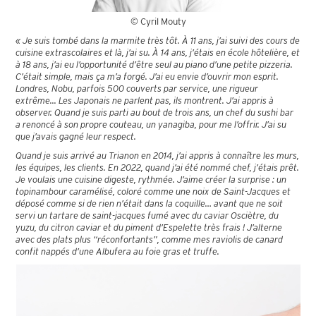
© Cyril Mouty
« Je suis tombé dans la marmite très tôt. À 11 ans, j’ai suivi des cours de
cuisine extrascolaires et là, j’ai su. À 14 ans, j’étais en école hôtelière, et
à 18 ans, j’ai eu l’opportunité d’être seul au piano d’une petite pizzeria.
C’était simple, mais ça m’a forgé. J’ai eu envie d’ouvrir mon esprit.
Londres, Nobu, parfois 500 couverts par service, une rigueur
extrême... Les Japonais ne parlent pas, ils montrent. J’ai appris à
observer. Quand je suis parti au bout de trois ans, un chef du sushi bar
a renoncé à son propre couteau, un yanagiba, pour me l’offrir. J’ai su
que j’avais gagné leur respect.
Quand je suis arrivé au Trianon en 2014, j’ai appris à connaître les murs,
les équipes, les clients. En 2022, quand j’ai été nommé chef, j’étais prêt.
Je voulais une cuisine digeste, rythmée. J’aime créer la surprise : un
topinambour caramélisé, coloré comme une noix de Saint-Jacques et
déposé comme si de rien n’était dans la coquille… avant que ne soit
servi un tartare de saint-jacques fumé avec du caviar Osciètre, du
yuzu, du citron caviar et du piment d’Espelette très frais ! J’alterne
avec des plats plus “réconfortants”, comme mes raviolis de canard
confit nappés d’une Albufera au foie gras et truffe.