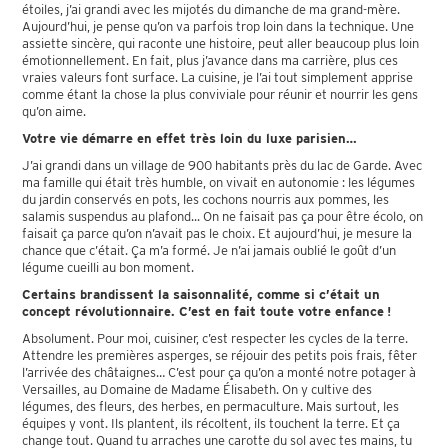
étoiles, j’ai grandi avec les mijotés du dimanche de ma grand-mère.
Aujourd’hui, je pense qu’on va parfois trop loin dans la technique. Une
assiette sincère, qui raconte une histoire, peut aller beaucoup plus loin
émotionnellement. En fait, plus j’avance dans ma carrière, plus ces
vraies valeurs font surface. La cuisine, je l’ai tout simplement apprise
comme étant la chose la plus conviviale pour réunir et nourrir les gens
qu’on aime.
Votre vie démarre en effet très loin du luxe parisien…
J’ai grandi dans un village de 900 habitants près du lac de Garde. Avec
ma famille qui était très humble, on vivait en autonomie : les légumes
du jardin conservés en pots, les cochons nourris aux pommes, les
salamis suspendus au plafond... On ne faisait pas ça pour être écolo, on
faisait ça parce qu’on n’avait pas le choix. Et aujourd’hui, je mesure la
chance que c’était. Ça m’a formé. Je n’ai jamais oublié le goût d’un
légume cueilli au bon moment.
Certains brandissent la saisonnalité, comme si c’était un
concept révolutionnaire. C’est en fait toute votre enfance !
Absolument. Pour moi, cuisiner, c’est respecter les cycles de la terre.
Attendre les premières asperges, se réjouir des petits pois frais, fêter
l’arrivée des châtaignes… C’est pour ça qu’on a monté notre potager à
Versailles, au Domaine de Madame Élisabeth. On y cultive des
légumes, des fleurs, des herbes, en permaculture. Mais surtout, les
équipes y vont. Ils plantent, ils récoltent, ils touchent la terre. Et ça
change tout. Quand tu arraches une carotte du sol avec tes mains, tu