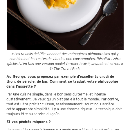
« Les raviolis del Plin viennent des ménagères piémontaises qui y
combinaient les restes de viandes non consommées. Résultat : zéro
gâchis ! J’en fais une version poulet fermier braisé, lavande et citron. »
© The Travel Buds
Au George, vous proposez par exemple d’excellents crudi de
thon, de sériole, de bar. Comment se traduit votre philosophie
dans l’assiette ?
Par une cuisine simple, dans le bon sens du terme, et intense
gustativement. Je veux qu’un plat parle à tout le monde. Par contre,
tout est ultra-précis : cuisson, assaisonnement, sourcing. Derrière
cette apparente simplicité, il y a une énorme rigueur. La technique doit
toujours être au service du goût.
Et vos péchés mignons ?
Je pense à la soupe à l’oignon «
a modo mio
» (à ma façon) préparée