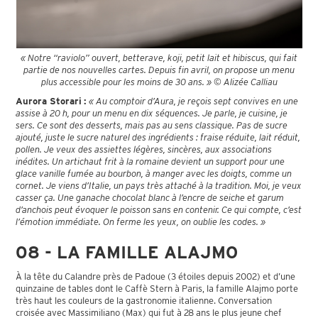
« Notre “raviolo” ouvert, betterave, koji, petit lait et hibiscus, qui fait
partie de nos nouvelles cartes. Depuis fin avril, on propose un menu
plus accessible pour les moins de 30 ans. » © Alizée Calliau
Aurora Storari :
« Au comptoir d’Aura, je reçois sept convives en une
assise à 20 h, pour un menu en dix séquences. Je parle, je cuisine, je
sers. Ce sont des desserts, mais pas au sens classique. Pas de sucre
ajouté, juste le sucre naturel des ingrédients : fraise réduite, lait réduit,
pollen. Je veux des assiettes légères, sincères, aux associations
inédites. Un artichaut frit à la romaine devient un support pour une
glace vanille fumée au bourbon, à manger avec les doigts, comme un
cornet. Je viens d’Italie, un pays très attaché à la tradition. Moi, je veux
casser ça. Une ganache chocolat blanc à l’encre de seiche et garum
d’anchois peut évoquer le poisson sans en contenir. Ce qui compte, c’est
l’émotion immédiate. On ferme les yeux, on oublie les codes. »
08 - LA FAMILLE ALAJMO
À la tête du Calandre près de Padoue (3 étoiles depuis 2002) et d’une
quinzaine de tables dont le Caffè Stern à Paris, la famille Alajmo porte
très haut les couleurs de la gastronomie italienne. Conversation
croisée avec Massimiliano (Max) qui fut à 28 ans le plus jeune chef