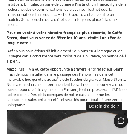
habituels. En Italie, on parle de cuisine à l’instinct. En France, il y a de la
recherche, des expérimentations, du travail sur l’esthétique, la
transformation d’un produit… Michel Guérard a été à ce titre un
modèle. Son approche de la diététique l’a toujours placé à l’avant-
garde…
Pour en venir à votre histoire française plus récente, le Caffè
Stern, dont vous venez de fêter les 10 ans, était-il un rêve de
longue date ?
Raf :
Nous nous étions dit initialement : ouvrons en Allemagne ou en
Espagne car la concurrence sera moins rude. En France, on mange déjà
si bien…
Max :
Puis, il y a eu cette opportunité à travers le torréfacteur Gianni
Frasi de nous installer dans le passage des Panoramas dans cet
e
incroyable lieu qui était au xix
siècle l’atelier du graveur Moïse Stern…
Nous avons cherché à créer une identité raffinée, mais conviviale, qui
puisse répondre à l’exigence d’un Parisien, tout en préservant l’ADN de
notre cuisine. Des plats iconiques de notre cuisine comme les
cappuccinos salés ont ainsi été retravaillés pour aboutir à une version
bolognaise.