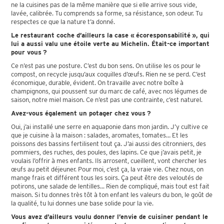
ne la cuisines pas de la même manière que si elle arrive sous vide,
lavée, calibrée. Tu comprends sa forme, sa résistance, son odeur. Tu
respectes ce que la nature t’a donné.
Le restaurant coche d’ailleurs la case « écoresponsabilité », qui
lui a aussi valu une étoile verte au Michelin. Était-ce important
pour vous ?
Ce n’est pas une posture. C’est du bon sens. On utilise les os pour le
compost, on recycle jusqu’aux coquilles d’œufs. Rien ne se perd. C’est
économique, durable, évident. On travaille avec notre boîte à
champignons, qui poussent sur du marc de café, avec nos légumes de
saison, notre miel maison. Ce n’est pas une contrainte, c’est naturel.
Avez-vous également un potager chez vous ?
Oui, j’ai installé une serre en aquaponie dans mon jardin. J’y cultive ce
que je cuisine à la maison : salades, aromates, tomates… Et les
poissons des bassins fertilisent tout ça. J’ai aussi des citronniers, des
pommiers, des ruches, des poules, des lapins. Ce que j’avais petit, je
voulais l’offrir à mes enfants. Ils arrosent, cueillent, vont chercher les
œufs au petit déjeuner. Pour moi, c’est ça, la vraie vie. Chez nous, on
mange frais et différent tous les soirs. Ça peut être des veloutés de
potirons, une salade de lentilles... Rien de compliqué, mais tout est fait
maison. Si tu donnes très tôt à ton enfant les valeurs du bon, le goût de
la qualité, tu lui donnes une base solide pour la vie.
Vous avez d’ailleurs voulu donner l’envie de cuisiner pendant le