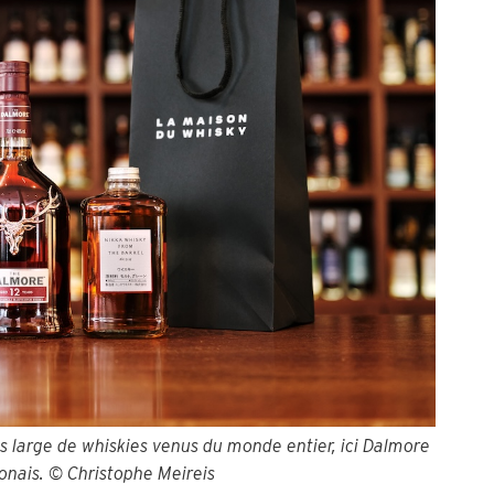
s large de whiskies venus du monde entier, ici Dalmore
ponais. © Christophe Meireis