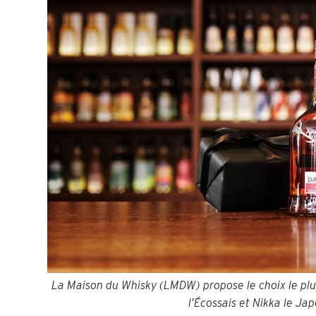
La Maison du Whisky (LMDW) propose le choix le plu
l’Écossais et Nikka le Ja