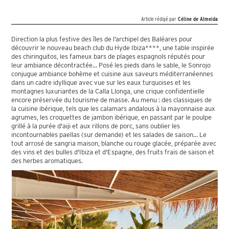
Article rédigé par
Céline de Almeida
Direction la plus festive des îles de l’archipel des Baléares pour
découvrir le nouveau beach club du Hyde Ibiza****, une table inspirée
des chiringuitos, les fameux bars de plages espagnols réputés pour
leur ambiance décontractée… Posé les pieds dans le sable, le Sonrojo
conjugue ambiance bohème et cuisine aux saveurs méditerranéennes
dans un cadre idyllique avec vue sur les eaux turquoises et les
montagnes luxuriantes de la Calla Llonga, une crique confidentielle
encore préservée du tourisme de masse. Au menu : des classiques de
la cuisine ibérique, tels que les calamars andalous à la mayonnaise aux
agrumes, les croquettes de jambon ibérique, en passant par le poulpe
grillé à la purée d'aiji et aux rillons de porc, sans oublier les
incontournables paellas (sur demande) et les salades de saison… Le
tout arrosé de sangria maison, blanche ou rouge glacée, préparée avec
des vins et des bulles d'Ibiza et d'Espagne, des fruits frais de saison et
des herbes aromatiques.