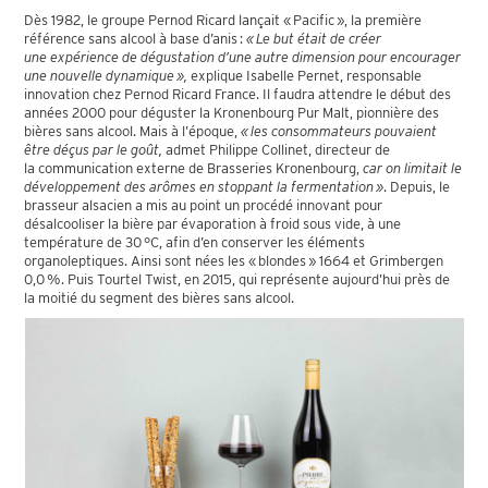
Dès 1982, le groupe Pernod Ricard lançait « Pacific », la première
référence sans alcool à base d’anis :
« Le but était de créer
une expérience de dégustation d’une autre dimension pour encourager
une nouvelle dynamique »,
explique Isabelle Pernet, responsable
innovation chez Pernod Ricard France. Il faudra attendre le début des
années 2000 pour déguster la Kronenbourg Pur Malt, pionnière des
bières sans alcool. Mais à l’époque,
« les consommateurs pouvaient
être déçus par le goût,
admet Philippe Collinet, directeur de
la communication externe de Brasseries Kronenbourg,
car on limitait le
développement des arômes en stoppant la fermentation »
. Depuis, le
brasseur alsacien a mis au point un procédé innovant pour
désalcooliser la bière par évaporation à froid sous vide, à une
température de 30 °C, afin d’en conserver les éléments
organoleptiques. Ainsi sont nées les « blondes » 1664 et Grimbergen
0,0 %. Puis Tourtel Twist, en 2015, qui représente aujourd’hui près de
la moitié du segment des bières sans alcool.