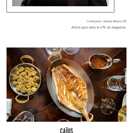
Crédit photo :
Antoine Motard, DR
Article paru dans le n°
6
du magazine.
CAÏUS