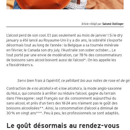
Article rédigé par
Salomé Dollinger
L’alcool perd de son cool. Et pas seulement au mois de janvier ! Si le
dry
january
a été lancé au Royaume-Uni il y a dix ans, la sobriété s’exporte
désormais tout au long de l’année : la Belgique a sa tournée minérale
en février, le Canada son
dry july,
l’Australie son
sober october
… Le
tout porté par une envie de modération, car 78 % des consommateurs
de boissons sans alcool boivent aussi de l’alcool*. On les appelle les
« flexidrinkers ».
Servi bien frais à l’apéritif, ce pétillant bio aux notes de rose et 
Contraction de
« no alcohol »
et
« low alcohol »,
la mode anglo-saxonne
du NoLo, qui consiste à arrêter ou réduire l’alcool, gagne du terrain
dans l’Hexagone : sept Français sur dix consomment aujourd’hui du
sans-alcool, et près d’un tiers des 18-24 ans n’aiment pas le goût des
boissons alcoolisées**. Ainsi, la consommation d’alcool a diminué de
30 % en vingt ans***. Peu à peu, les professionnels se sont adaptés.
Le goût désormais au rendez-vous