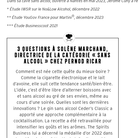
Dans sa cave sans alcool, ouverte à Nantes en mai 2023, Jérôme Cuny a 
* Étude IWSR sur le No&Low Alcohol, décembre 2022
®
** Étude YouGov France pour Martini
, décembre 2023
*** Étude Businesscoot 2021
3 QUESTIONS À SOLÈNE MARCHAND,
DIRECTRICE DE LA CATÉGORIE « SANS
ALCOOL » CHEZ PERNOD RICAR
Comment est née cette quête du mieux-boire ?
Comme la cigarette électronique et le lait
d’avoine, elle suit cette tendance santé/bien-être.
L’idée, c’est d’être libre d’alterner boissons avec
et sans alcool au gré de ses envies, même au
cours d’une soirée. Quelles sont les dernières
innovations ? Le gin sans alcool Ceder’s Classic a
apporté une approche complémentaire à la
cocktailisation. La recette a été retravaillée pour
intensifier les goûts et les arômes. The Spirits
Business lui a décerné la médaille d’or 2022 dans