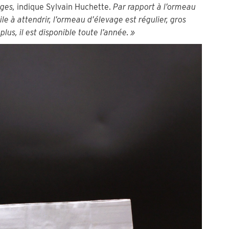
ages,
indique Sylvain Huchette.
Par rapport à l’ormeau
le à attendrir, l’ormeau d’élevage est régulier, gros
lus, il est disponible toute l’année. »