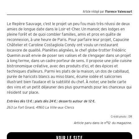
Article rédigé par
Florence Valencourt
Le Repère Sauvage, c’est le projet un peu fou mais très réussi de deux
amies de longue date dans le Loir-et-Cher. Un manoir, des lodges en
pleine forêt et de quoi combler familles, amis et pros en quête de
reconnexion, à une heure de Paris. Pour parfaire leur projet, Capucine
Châtelier et Caroline Costagliola Condy ont voulu un restaurant
locavore de qualité. Planètes alignées, le chef globe-trotter Frédéric
Quemin avait envie de poser ses valises et de s’engager dans un projet
à long terme, dans un cadre porteur de sens. Il propose une jolie cuisine
bistronomique créative, avec des produits d’ici, et des épices et
techniques d’ailleurs. Parmi les plats de la maison, un dos de cabillaud,
purée de haricots blancs au miso blanc, écume iodée et salicornes
illustrant bien l’audace et la subtilité du chef. À noter, une belle carte
des vins et un petit déjeuner des plus gourmands pour les chanceux qui
résident sur place.
Entrées dès 13 € ; plats dès 24 € ; desserts autour de 12 €.
263 Le Fort Girard, 41160 La Ville-aux-Clercs
Crédit photo :
DR
Article paru dans le n°
12
du magazine.
Voir le site