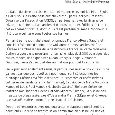
Article rédigé par
Marie-Émilie Fourneaux
Le Salon du Livre de cuisine ancien et moderne revient les 14 et 15 juin
à Paris, sous la Petite halle aux chevaux du parc Georges Brassens.
Organisé par l’association ACE15, en partenariat avec la librairie Le
Divan, le Marché du livre ancien et d’occasion, et les éditions de l’Épure,
cet événement gratuit, dont
RESTO
est partenaire, met à l’honneur la
littérature culinaire sous toutes ses formes.
Parrainé par le journaliste gastronomique François-Régis Gaudry et
sous la présidence d’honneur de Guillaume Gomez, ancien chef de
l’Élysée et ambassadeur de la gastronomie française, cette troisième
édition propose une programmation riche : plus de 2 000 ouvrages, des
tables rondes, des signatures (Jean-François Piège, Alexandre
Gauthier, Laura Zavan…) et des animations pour petits et grands.
Deux prix sont également remis, le prix Jeunesse et le prix « La cuisine
ça n’est pas que des recettes » pour lequel sont sélectionnés les
ouvrages
Cuisines d’Afrique du Nord – 50 recettes et récits intimes
culinaires
de Farah Keram (Flammarion),
Eau douce
de Marie-Victorine
Manoa et Louis Paul Manoa (Hachette Cuisine),
Boire les épices
de
Mathilde Roellinger et Beena Paradin Migotto (Ulmer),
La cuisine des
maisons de plaisir italiennes
d’Alessandra Pierini (L’Épure), et
Olympe,
une cuisinière libre
d’Anne Etorre (Hachette Cuisine).
Débats et rencontres avec une quarantaine d’auteurs ponctuent les
deux jours. On y parle transmission, féminisme en cuisine, cuisine et