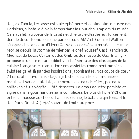
Article rédigé par
Céline de Almeida
Joli, ex-Fabula, terrasse estivale éphémère et confidentielle prisée des
Parisiens, s’installe à plein temps dans la Cour des Drapiers du musée
Carnavalet, au coeur de la capitale. Une table d’esthètes, forcément,
dont le décor féérique, signé par le studio AMV et Edouard Wolton,
s’inspire des tableaux d’Henri Gervex conservés au musée. La cuisine,
reprise depuis l’automne dernier par le chef Youssef Gastli (ancien du
Meurice, de Lucas Carton et des Ombres du musée du Quai Branly) -
propose « une relecture addictive et généreuse des classiques de la
cuisine française. » Traduction : des assiettes rondement menées,
twistées ça-et-là par des inspirations japonisantes. Nos coups de cœur
? Les œufs mayonnaise façon gribiche, le sandre cuit meunière,
moules et sauce matelote, ou encore le steak de céleri, poireaux,
shiitakés et jus végétal. Côté desserts, Paloma Laguette persiste et
signe dans la gourmandise sans complexes. Le plus difficile ? Choisir
entre la mousse au chocolat au miso rouge, le baba au gin tonic et le
Joli Paris-Brest. À (re)découvrir de toute urgence.