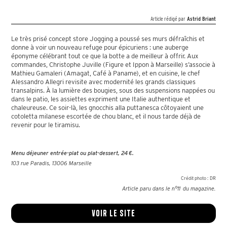
Article rédigé par
Astrid Briant
Le très prisé concept store Jogging a poussé ses murs défraîchis et
donne à voir un nouveau refuge pour épicuriens : une auberge
éponyme célébrant tout ce que la botte a de meilleur à offrir. Aux
commandes, Christophe Juville (Figure et Ippon à Marseille) s’associe à
Mathieu Gamaleri (Amagat, Café à Paname), et en cuisine, le chef
Alessandro Allegri revisite avec modernité les grands classiques
transalpins. À la lumière des bougies, sous des suspensions nappées ou
dans le patio, les assiettes expriment une Italie authentique et
chaleureuse. Ce soir-là, les gnocchis alla puttanesca côtoyaient une
cotoletta milanese escortée de chou blanc, et il nous tarde déjà de
revenir pour le tiramisu.
Menu déjeuner entrée-plat ou plat-dessert, 24 €.
103 rue Paradis, 13006 Marseille
Crédit photo :
DR
Article paru dans le n°
11
du magazine.
Voir le site