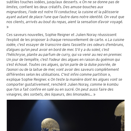
subtiles touches iodées, jusqu’aux desserts. «
On ne se donne pas de
limites,
confient les deux créatifs.
Des amuse-bouches aux
mignardises, l’iode est notre fil conducteur, la cuisine et la pâtisserie
ayant autant de place l’une que l’autre dans notre identité. On veut que
nos clients, arrivés au bout du repas, aient la sensation d’avoir voyagé.
»
Ces saveurs nouvelles, Sophie Reigner et Julien Noray réussissent
l’exploit de les proposer à chaque renouvellement de carte. «
La cuisine
iodée, c'est essayer de transcrire dans l’assiette ces odeurs d'embruns,
d’algues qu'on peut avoir en bord de mer. S'il y a du soleil, c’est
l’hélichryse, plante au parfum de curry, qui va venir au nez en premier.
Un jour de tempête, c’est l'odeur des algues en raison du goémon qui
s’est échoué. Toutes ces algues, qu'on parle de la dulse poivrée, de
l’aonori ou de la laitue de mer, vont avoir des saveurs complètement
différentes selon les utilisations. C'est infini comme partition
»,
explique Sophie Reigner. «
On teste la manière dont les algues vont se
comporter gustativement
, renchérit Julien Noray,
comme le kombu
que l’on a fait confire en salé ou en sucré. On peut aussi faire des
vinaigres, des sorbets, des liqueurs, des limonades…
»