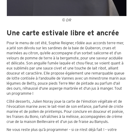
© DR
Une carte estivale libre et ancrée
Pour le menu de cet été, Sophie Reigner, rôdée aux accords terre-mer,
a jeté son dévolu sur les sardines de la baie de Quiberon, crues et
marinées au citron, qu’elle accompagne d’un sorbet salicorne et d’un
velours de pomme de terre à la bergamote, pour une saveur acidulée
et délicate. Son anguille fumée laquée et chou-fleur, se voient quant à
eux sublimés par une sauce civet et une touche de lait ribot, alliant
douceur et caractère. Elle propose également une remarquable queue
de lotte contisée à l'andouille de Vannes avec un minestrone marin aux
légumes de Betty, pouce pieds Terre Mer de pintade au parfum d'ail
des ours, réhaussé d'une asperge marbrée et d'un jus à manger. Tout
un programme !
Côté desserts, Julien Noray joue la carte de l’émotion végétale et de
l’évocation marine avec le lait-miel de son enfance, parfumé de criste
marine et de pollen de printemps. Pour conclure en douceur et poésie,
les fraises du Bono, rafraîchies à la mélisse, accompagnées de crème
crue de la maison Beillevaire et d’un jus de fraise au Banyuls.
Ne vous reste plus qu’à programmer – si ce n’est déjà fait ! – votre