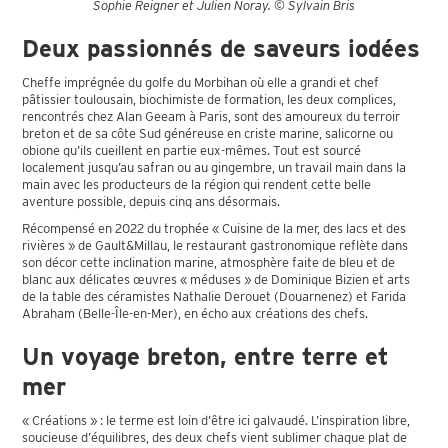
Sophie Reigner et Julien Noray. © Sylvain Bris
Deux passionnés de saveurs iodées
Cheffe imprégnée du golfe du Morbihan où elle a grandi et chef
pâtissier toulousain, biochimiste de formation, les deux complices,
rencontrés chez Alan Geeam à Paris, sont des amoureux du terroir
breton et de sa côte Sud généreuse en criste marine, salicorne ou
obione qu’ils cueillent en partie eux-mêmes. Tout est sourcé
localement jusqu’au safran ou au gingembre, un travail main dans la
main avec les producteurs de la région qui rendent cette belle
aventure possible, depuis cinq ans désormais.
Récompensé en 2022 du trophée « Cuisine de la mer, des lacs et des
rivières » de Gault&Millau, le restaurant gastronomique reflète dans
son décor cette inclination marine, atmosphère faite de bleu et de
blanc aux délicates œuvres « méduses » de Dominique Bizien et arts
de la table des céramistes Nathalie Derouet (Douarnenez) et Farida
Abraham (Belle-Île-en-Mer), en écho aux créations des chefs.
Un voyage breton, entre terre et
mer
« Créations » : le terme est loin d’être ici galvaudé. L’inspiration libre,
soucieuse d’équilibres, des deux chefs vient sublimer chaque plat de