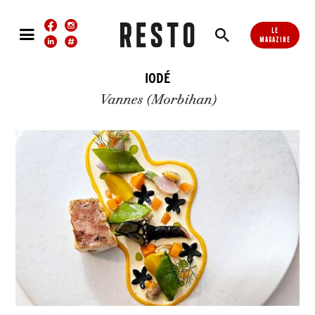
LE
MAGAZINE
IODÉ
Vannes (Morbihan)