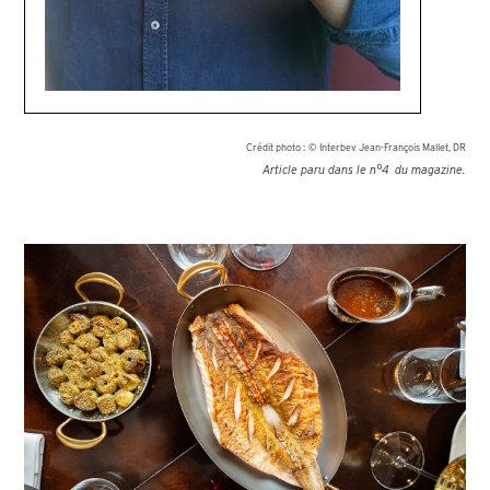
Crédit photo :
© Interbev Jean-François Mallet, DR
Article paru dans le n°
4
du magazine.