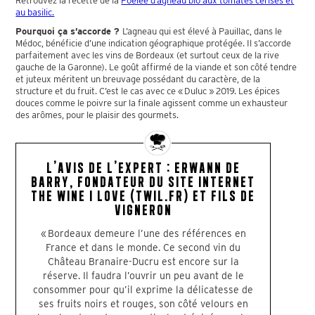
Retrouvez la recette de la
Poêlée d’agneau bio aux tomates cerises et
au basilic.
Pourquoi ça s’accorde ?
L’agneau qui est élevé à Pauillac, dans le
Médoc, bénéficie d’une indication géographique protégée. Il s’accorde
parfaitement avec les vins de Bordeaux (et surtout ceux de la rive
gauche de la Garonne). Le goût affirmé de la viande et son côté tendre
et juteux méritent un breuvage possédant du caractère, de la
structure et du fruit. C’est le cas avec ce « Duluc » 2019. Les épices
douces comme le poivre sur la finale agissent comme un exhausteur
des arômes, pour le plaisir des gourmets.
L’AVIS DE L’EXPERT : ERWANN DE
BARRY, FONDATEUR DU SITE INTERNET
THE WINE I LOVE (TWIL.FR) ET FILS DE
VIGNERON
« Bordeaux demeure l’une des références en
France et dans le monde. Ce second vin du
Château Branaire-Ducru est encore sur la
réserve. Il faudra l’ouvrir un peu avant de le
consommer pour qu’il exprime la délicatesse de
ses fruits noirs et rouges, son côté velours en