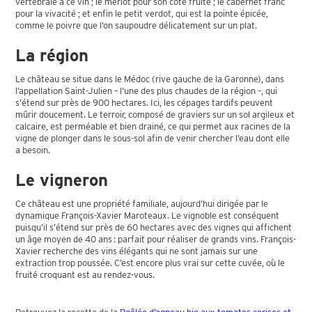
vertébrale à ce vin ; le merlot pour son côté fruité ; le cabernet franc
pour la vivacité ; et enfin le petit verdot, qui est la pointe épicée,
comme le poivre que l’on saupoudre délicatement sur un plat.
La région
Le château se situe dans le Médoc (rive gauche de la Garonne), dans
l’appellation Saint-Julien – l’une des plus chaudes de la région –, qui
s’étend sur près de 900 hectares. Ici, les cépages tardifs peuvent
mûrir doucement. Le terroir, composé de graviers sur un sol argileux et
calcaire, est perméable et bien drainé, ce qui permet aux racines de la
vigne de plonger dans le sous-sol afin de venir chercher l’eau dont elle
a besoin.
Le vigneron
Ce château est une propriété familiale, aujourd’hui dirigée par le
dynamique François-Xavier Maroteaux. Le vignoble est conséquent
puisqu’il s’étend sur près de 60 hectares avec des vignes qui affichent
un âge moyen de 40 ans : parfait pour réaliser de grands vins. François-
Xavier recherche des vins élégants qui ne sont jamais sur une
extraction trop poussée. C’est encore plus vrai sur cette cuvée, où le
fruité croquant est au rendez-vous.