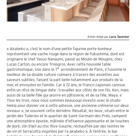
Article rédigé par
Lucie Tavernier
« Akabeko
»
, c’est le nom d’une petite figurine porte-bonheur
représentant une vache rouge dans la région de Fukushima, dont est
originaire le chef Yasuo Nanaumi, passé au Moulin de Mougins, chez
Lucas Carton, ou encore Troisgros. Avec cette nouvelle table
e
gastronomique, sise dans le 7
arrondissement de Paris, il fusionne le
meilleur de sa double culture culinaire à travers des assiettes aux
saveurs subtiles, faisant la part belle notamment aux produits de la
mer, et envoyées en famille. Car à 72 ans, le Franco-Japonais caresse
enfin un rêve de longue date : travailler aux côtés de son fils, Ken, mais
aussi de sa belle-fille qui œuvre en pâtisserie, et de sa fille, Maya.
«
Tous les trois, nous nous sommes beaucoup investis avec le studio
Hekla pour donner vie à cette adresse, une ancienne crémerie sur deux
niveaux »
, se souvient cette dernière. Résultat, les lieux, situés entre le
jardin des Tuileries et le quartier de Saint-Germain-des-Prés, campent
une atmosphère épurée, mâtinée d’influence japonisante et de touches
de doré, clin d’œil au chic Rive Gauche, réchauffée par des teintes lie-
de-vin et terracotta inspirées par l’« akabeko ». À l’entrée, le bar