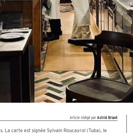
Article rédigé par
Astrid Briant
es. La carte est signée Sylvain Roucayrol (Tuba), le