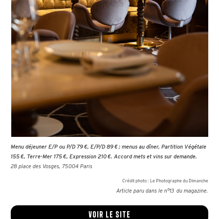
Menu déjeuner E/P ou P/D 79 €, E/P/D 89 € ; menus au dîner, Partition Végétale
155 €, Terre-Mer 175 €, Expression 210 €. Accord mets et vins sur demande.
28 place des Vosges, 75004 Paris
Crédit photo :
Le Photographe du Dimanche
Article paru dans le n°
13
du magazine.
Voir le site