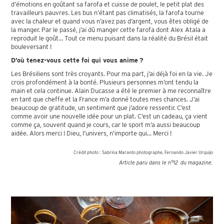
d’émotions en goûtant sa farofa et cuisse de poulet, le petit plat des
travailleurs pauvres. Les bus n’étant pas climatisés, la farofa tourne
avec la chaleur et quand vous n’avez pas d’argent, vous êtes obligé de
la manger. Par le passé, j’ai dû manger cette farofa dont Alex Atala a
reproduit le goût… Tout ce menu puisant dans la réalité du Brésil était
bouleversant !
D’où tenez-vous cette foi qui vous anime ?
Les Brésiliens sont très croyants. Pour ma part, j’ai déjà foi en la vie. Je
crois profondément à la bonté. Plusieurs personnes m’ont tendu la
main et cela continue. Alain Ducasse a été le premier à me reconnaître
en tant que cheffe et la France m’a donné toutes mes chances. J’ai
beaucoup de gratitude, un sentiment que j’adore ressentir. C’est
comme avoir une nouvelle idée pour un plat. C’est un cadeau, ça vient
comme ça, souvent quand je cours, car le sport m’a aussi beaucoup
aidée. Alors merci ! Dieu, l’univers, n’importe qui... Merci !
Crédit photo :
Sabrina Maranto photographe, Fernando Javier Urquijo
Article paru dans le n°
12
du magazine.