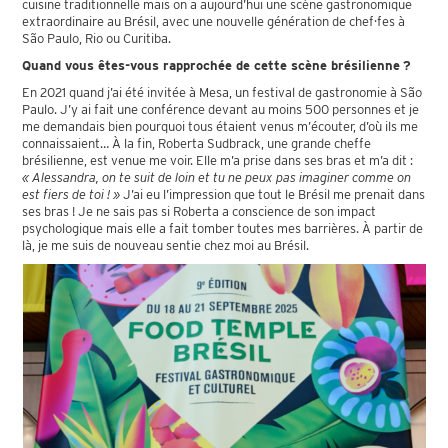
cuisine traditionnelle mais on a aujourd’hui une scène gastronomique
extraordinaire au Brésil, avec une nouvelle génération de chef·fes à
São Paulo, Rio ou Curitiba.
Quand vous êtes-vous rapprochée de cette scène brésilienne ?
En 2021 quand j’ai été invitée à Mesa, un festival de gastronomie à São
Paulo. J’y ai fait une conférence devant au moins 500 personnes et je
me demandais bien pourquoi tous étaient venus m’écouter, d’où ils me
connaissaient… À la fin, Roberta Sudbrack, une grande cheffe
brésilienne, est venue me voir. Elle m’a prise dans ses bras et m’a dit :
« Alessandra, on te suit de loin et tu ne peux pas imaginer comme on
est fiers de toi ! »
J’ai eu l’impression que tout le Brésil me prenait dans
ses bras ! Je ne sais pas si Roberta a conscience de son impact
psychologique mais elle a fait tomber toutes mes barrières. À partir de
là, je me suis de nouveau sentie chez moi au Brésil.