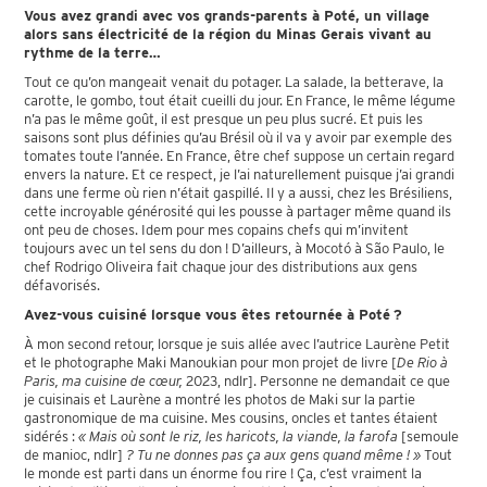
Vous avez grandi avec vos grands-parents à Poté, un village
alors sans électricité de la région du Minas Gerais vivant au
rythme de la terre…
Tout ce qu’on mangeait venait du potager. La salade, la betterave, la
carotte, le gombo, tout était cueilli du jour. En France, le même légume
n’a pas le même goût, il est presque un peu plus sucré. Et puis les
saisons sont plus définies qu’au Brésil où il va y avoir par exemple des
tomates toute l’année. En France, être chef suppose un certain regard
envers la nature. Et ce respect, je l’ai naturellement puisque j’ai grandi
dans une ferme où rien n’était gaspillé. Il y a aussi, chez les Brésiliens,
cette incroyable générosité qui les pousse à partager même quand ils
ont peu de choses. Idem pour mes copains chefs qui m’invitent
toujours avec un tel sens du don ! D’ailleurs, à Mocotó à São Paulo, le
chef Rodrigo Oliveira fait chaque jour des distributions aux gens
défavorisés.
Avez-vous cuisiné lorsque vous êtes retournée à Poté ?
À mon second retour, lorsque je suis allée avec l’autrice Laurène Petit
et le photographe Maki Manoukian pour mon projet de livre [
De Rio à
Paris, ma cuisine de cœur,
2023, ndlr]. Personne ne demandait ce que
je cuisinais et Laurène a montré les photos de Maki sur la partie
gastronomique de ma cuisine. Mes cousins, oncles et tantes étaient
sidérés :
« Mais où sont le riz, les haricots, la viande, la farofa
[semoule
de manioc, ndlr]
? Tu ne donnes pas ça aux gens quand même ! »
Tout
le monde est parti dans un énorme fou rire ! Ça, c’est vraiment la