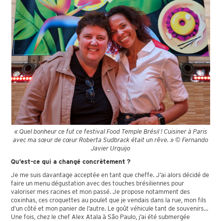
« Quel bonheur ce fut ce festival Food Temple Brésil ! Cuisiner à Paris
avec ma sœur de cœur Roberta Sudbrack était un rêve. » © Fernando
Javier Urquijo
Qu’est-ce qui a changé concrètement ?
Je me suis davantage acceptée en tant que cheffe. J’ai alors décidé de
faire un menu dégustation avec des touches brésiliennes pour
valoriser mes racines et mon passé. Je propose notamment des
coxinhas, ces croquettes au poulet que je vendais dans la rue, mon fils
d’un côté et mon panier de l’autre. Le goût véhicule tant de souvenirs…
Une fois, chez le chef Alex Atala à São Paulo, j’ai été submergée