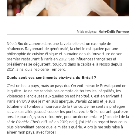
Article rédigé par
Marie-Émilie Fourneaux
Née à Rio de Janeiro dans une favela, elle est un exemple de
résilience. Rayonnant de générosité, la cheffe est guidée par une
philosophie de cuisine éthique et humaine depuis l’ouverture de son
premier restaurant à Paris en 2012. Ses influences françaises et
brésiliennes se dégustent, toujours dans la capitale, à Nosso depuis
2021, ainsi qu’à l’épicerie Tempero.
Quels sont vos sentiments vis-à-vis du Brésil ?
C’est un beau pays, mais un pays dur. On voit mieux le Brésil quand on
le quitte. Je ne me rendais pas compte de toutes les inégalités, les
violences silencieuses auxquelles on est habitué. C’est en arrivant à
Paris en 1999 que je m’en suis aperçue. J’avais 22 ans et je suis
totalement tombée amoureuse de la France. Je me sentais protégée
ici. Je suis allée jusqu’à couper les ponts avec le Brésil durant quatorze
ans. Le jour où j’y suis retournée, pour un documentaire [épisode 1 de la
série
Planète Chefs
diffusé en 2019, ndlr], j’ai jeté un regard beaucoup
plus bienveillant parce que je m’étais guérie. Alors je me suis mise à
aimer mon pays, avec force !