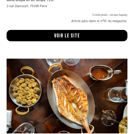
Menu unique en six temps, 75 €.
3 rue Dancourt, 75018 Paris
Crédit photo :
Jordan Sapally
Article paru dans le n°
13
du magazine.
Voir le site