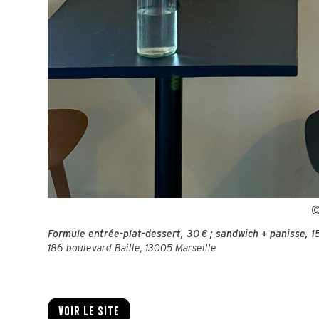
©
Formule entrée-plat-dessert, 30 € ; sandwich + panisse, 15 
186 boulevard Baille, 13005 Marseille
Voir le site