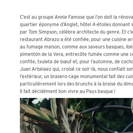
C’est au groupe Annie Famose que l’on doit la rénova
quartier éponyme d’Anglet, hôtel 4-étoiles donnant 
par Tom Simpson, célèbre architecte du genre. Et c’
restaurant Abrazo a été confiée, pour une cuisine ard
au fumage maison, comme aux saveurs basques, ibér
pimentón de la Vera, entrecôte fumée comme une cec
confite, txuleta de bœuf et, pour l’automne, de coch
Juan Arbelaez qui, croisé ce soir-là, nous confiait s
l’extérieur, un brasero-cage monumental fait des cuis
particulièrement lors des brunchs à la braise du dim
Il fait décidément bon vivre au Pays basque !