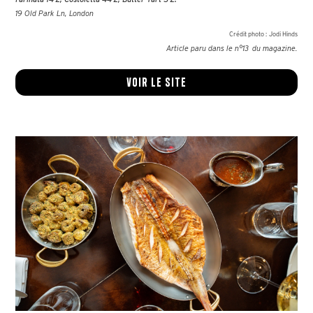
19 Old Park Ln, London
Crédit photo :
Jodi Hinds
Article paru dans le n°
13
du magazine.
Voir le site