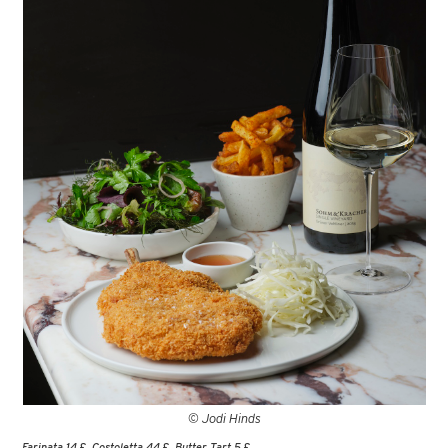
© Jodi Hinds
Farinata 14 £, Costoletta 44 £, Butter Tart 5 £.