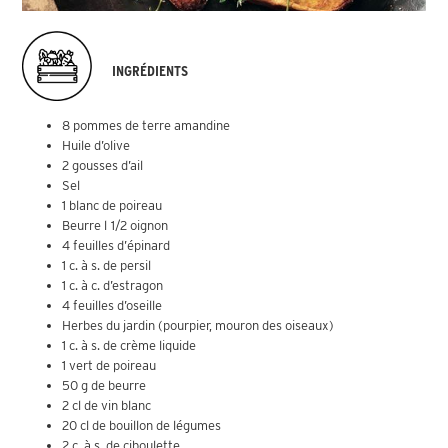
INGRÉDIENTS
8 pommes de terre amandine
Huile d’olive
2 gousses d’ail
Sel
1 blanc de poireau
Beurre l
1/2 oignon
4 feuilles d’épinard
1 c. à s. de persil
1 c. à c. d’estragon
4 feuilles d’oseille
Herbes du jardin (pourpier, mouron des oiseaux)
1 c. à s. de crème liquide
1 vert de poireau
50 g de beurre
2 cl de vin blanc
20 cl de bouillon de légumes
2 c. à s. de ciboulette