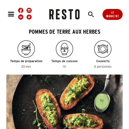
LE
MAGAZINE
POMMES DE TERRE AUX HERBES
Temps de préparation
Temps de cuisson
Couverts
20 min
1 h
6 personnes