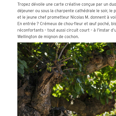
Tropez dévoile une carte créative conçue par un duo 
déjeuner ou sous la charpente cathédrale le soir, l
et le jeune chef prometteur Nicolas M. donnent à voir
En entrée ? Crémeux de chou-fleur et œuf poché, bi
réconfortants – tout aussi circuit court – à l’instar 
Wellington de mignon de cochon.