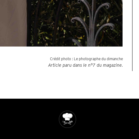
Crédit photo :
Le photographe du dimanche
Article paru dans le n°
7
du magazine.