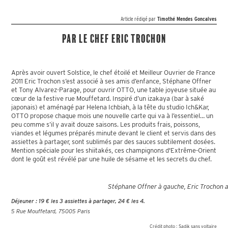
Article rédigé par
Timothé Mendes Goncalves
Par le chef Eric Trochon
Après avoir ouvert Solstice, le chef étoilé et Meilleur Ouvrier de France
2011 Eric Trochon s’est associé à ses amis d’enfance, Stéphane Offner
et Tony Alvarez-Parage, pour ouvrir OTTO, une table joyeuse située au
cœur de la festive rue Mouffetard. Inspiré d’un izakaya (bar à saké
japonais) et aménagé par Helena Ichbiah, à la tête du studio Ich&Kar,
OTTO propose chaque mois une nouvelle carte qui va à l’essentiel… un
peu comme s’il y avait douze saisons. Les produits frais, poissons,
viandes et légumes préparés minute devant le client et servis dans des
assiettes à partager, sont sublimés par des sauces subtilement dosées.
Mention spéciale pour les shiitakés, ces champignons d'Extrême-Orient
dont le goût est révélé par une huile de sésame et les secrets du chef.
Stéphane Offner à gauche, Eric Trochon a
Déjeuner : 19 € les 3 assiettes à partager, 24 € les 4.
5 Rue Mouffetard, 75005 Paris
Crédit photo :
Sadik sans voltaire