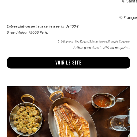
© Saint
© Françoi
Entrée-plat-dessert à la carte à partir de 100 €
8 rue d’Anjou, 75008 Paris.
Crédit photo :
Ilya Kagan, Saintambroise, François Coquerel
Article paru dans le n°
6
du magazine.
Voir le site