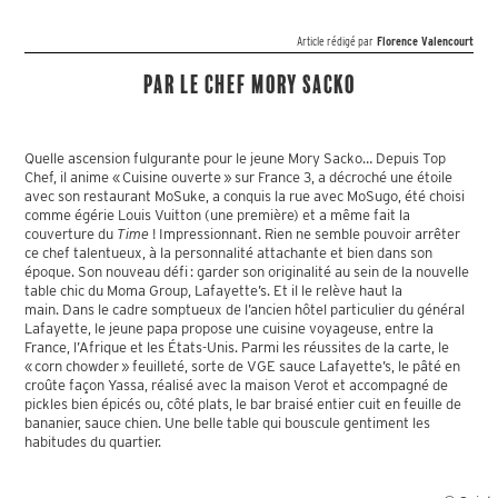
Article rédigé par
Florence Valencourt
Par le chef Mory Sacko
Quelle ascension fulgurante pour le jeune Mory Sacko… Depuis Top
Chef, il anime « Cuisine ouverte » sur France 3, a décroché une étoile
avec son restaurant MoSuke, a conquis la rue avec MoSugo, été choisi
comme égérie Louis Vuitton (une première) et a même fait la
couverture du
Time
! Impressionnant. Rien ne semble pouvoir arrêter
ce chef talentueux, à la personnalité attachante et bien dans son
époque. Son nouveau défi : garder son originalité au sein de la nouvelle
table chic du Moma Group, Lafayette’s. Et il le relève haut la
main. Dans le cadre somptueux de l’ancien hôtel particulier du général
Lafayette, le jeune papa propose une cuisine voyageuse, entre la
France, l’Afrique et les États-Unis. Parmi les réussites de la carte, le
« corn chowder » feuilleté, sorte de VGE sauce Lafayette’s, le pâté en
croûte façon Yassa, réalisé avec la maison Verot et accompagné de
pickles bien épicés ou, côté plats, le bar braisé entier cuit en feuille de
bananier, sauce chien. Une belle table qui bouscule gentiment les
habitudes du quartier.