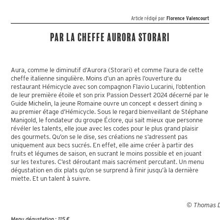
Article rédigé par
Florence Valencourt
Par la cheffe Aurora Storari
Aura, comme le diminutif d’Aurora (Storari) et comme l’aura de cette
cheffe italienne singulière. Moins d’un an après l’ouverture du
restaurant Hémicycle avec son compagnon Flavio Lucarini, l’obtention
de leur première étoile et son prix Passion Dessert 2024 décerné par le
Guide Michelin, la jeune Romaine ouvre un concept « dessert dining »
au premier étage d’Hémicycle. Sous le regard bienveillant de Stéphane
Manigold, le fondateur du groupe Éclore, qui sait mieux que personne
révéler les talents, elle joue avec les codes pour le plus grand plaisir
des gourmets. Qu’on se le dise, ses créations ne s’adressent pas
uniquement aux becs sucrés. En effet, elle aime créer à partir des
fruits et légumes de saison, en sucrant le moins possible et en jouant
sur les textures. C’est déroutant mais sacrément percutant. Un menu
dégustation en dix plats qu’on se surprend à finir jusqu’à la dernière
miette. Et un talent à suivre.
© Thomas 
Menu dégustation : 115 €.