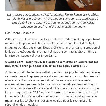
Les chaises à accoudoirs « CM131 » signées Pierre Paulin et rééditées
par Ligne Roset meublent l’Allénothèque. Dans ce restaurant-cave à
vins doublé d’une galerie d’art du 7e arrondissement de Paris,
l’exigence du chef Yannick Alléno était maximale.
Pas Roche Bobois ?
O.R. : Non, car ils ne sont pas fabricants mais éditeurs. Le groupe Roset
est une entreprise qui fabrique en France des meubles et des objets
imaginés par des designers. Nous préférons investir dans la création et
le design plutôt que dans le marketing et la communication, même si
la prise de risques est plus importante.
Quelles sont, selon vous, les actions à mettre en œuvre par les
industriels français face à la crise écologique actuelle ?
Antoine Roset : Je pense en effet que c’est une problématique cruciale,
car seules les entreprises peuvent avoir un réel impact sur le climat, si
elles mettent en place des modifications nécessaires dans leurs
process
et leurs modes de fabrication pour améliorer leurs émissions
carbone. L’organisme Ecomaison, dont je suis administrateur, ainsi que
la loi anti-gaspillage AGEC ont déjà permis d’améliorer le recyclage et
la fin de vie des déchets d’ameublement. La prochaine étape sera de
maximiser les solutions, si possible locales, pour le réemploi et la
réparation des meubles.