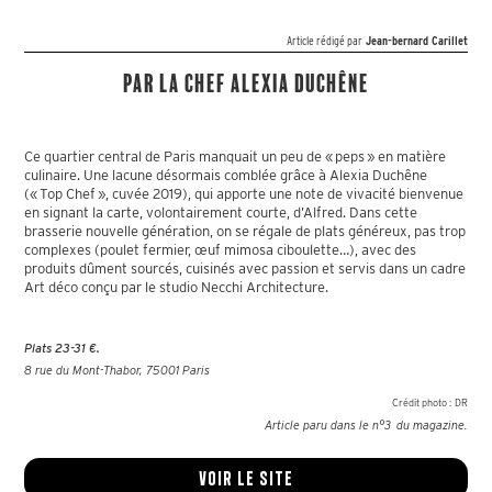
Article rédigé par
Jean-bernard Carillet
Par la chef Alexia Duchêne
Ce quartier central de Paris manquait un peu de « peps » en matière
culinaire. Une lacune désormais comblée grâce à Alexia Duchêne
(« Top Chef », cuvée 2019), qui apporte une note de vivacité bienvenue
en signant la carte, volontairement courte, d’Alfred. Dans cette
brasserie nouvelle génération, on se régale de plats généreux, pas trop
complexes (poulet fermier, œuf mimosa ciboulette…), avec des
produits dûment sourcés, cuisinés avec passion et servis dans un cadre
Art déco conçu par le studio Necchi Architecture.
Plats 23-31 €.
8 rue du Mont-Thabor, 75001 Paris
Crédit photo :
DR
Article paru dans le n°
3
du magazine.
Voir le site