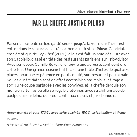
Article rédigé par
Marie-Emilie Fourneaux
Par la cheffe Justine Piluso
Passer la porte de ce lieu gardé secret jusqu’à la veille du dîner, c’est
entrer dans le repaire de la très cathodique Justine Piluso. Candidate
emblématique de
Top Chef
(2020), elle s’est fait un nom dès 2017 avec
son Cappiello, classé en tête des restaurants parisiens sur TripAdvisor.
Avec son époux Camille Revel, elle rouvre une adresse, confidentielle
cette fois. Une grande cuisine fait face à une table d’hôtes de quatorze
places, pour une expérience en petit comité, sur mesure et peu banale.
Seules quatre dates sont en effet accessibles par mois, sur tirage au
sort ! Une coupe partagée avec les convives, et la cheffe déroule son
menu en 7 temps où elle se régale à étonner, avec sa chiffonnade de
poulpe ou son dolma de bœuf confit aux épices et jus de moule.
Accords mets et vins, 170 € ; avec softs cuisinés, 150 € ; privatisation et tirage
au sort.
Adresse dévoilée 24 h avant la réservation, Saint-Ouen
Crédit photo :
DR